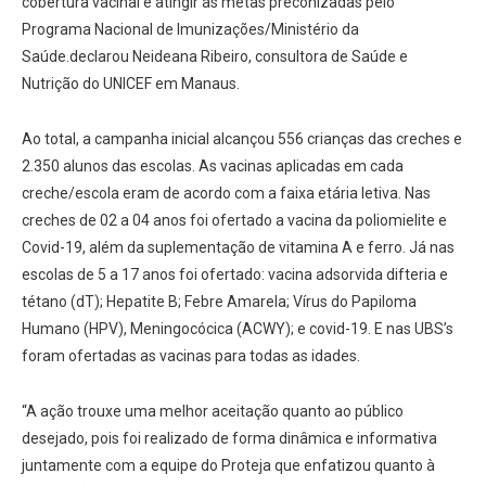
cobertura vacinal e atingir as metas preconizadas pelo
Programa Nacional de Imunizações/Ministério da
Saúde.declarou Neideana Ribeiro, consultora de Saúde e
Nutrição do UNICEF em Manaus.
Ao total, a campanha inicial alcançou 556 crianças das creches e
2.350 alunos das escolas. As vacinas aplicadas em cada
creche/escola eram de acordo com a faixa etária letiva. Nas
creches de 02 a 04 anos foi ofertado a vacina da poliomielite e
Covid-19, além da suplementação de vitamina A e ferro. Já nas
escolas de 5 a 17 anos foi ofertado: vacina adsorvida difteria e
tétano (dT); Hepatite B; Febre Amarela; Vírus do Papiloma
Humano (HPV), Meningocócica (ACWY); e covid-19. E nas UBS’s
foram ofertadas as vacinas para todas as idades.
“A ação trouxe uma melhor aceitação quanto ao público
desejado, pois foi realizado de forma dinâmica e informativa
juntamente com a equipe do Proteja que enfatizou quanto à