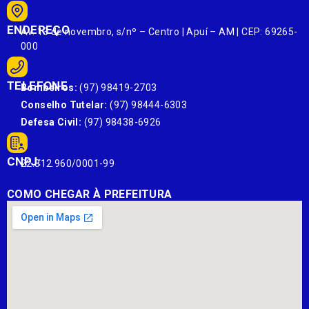
ENDEREÇO
Av. 13 de novembro, s/nº – Centro | Apuí – AM | CEP: 69265-
000
TELEFONE
Bombeiros:
(97) 98419-2703
Conselho Tutelar:
(97) 98444-6303
Defesa Civil:
(97) 98438-6926
CNPJ:
22.812.960/0001-99
COMO CHEGAR À PREFEITURA