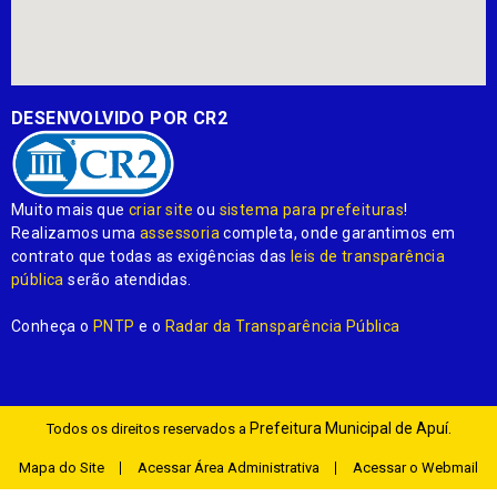
DESENVOLVIDO POR CR2
Muito mais que
criar site
ou
sistema para prefeituras
!
Realizamos uma
assessoria
completa, onde garantimos em
contrato que todas as exigências das
leis de transparência
pública
serão atendidas.
Conheça o
PNTP
e o
Radar da Transparência Pública
Prefeitura Municipal de Apuí.
Todos os direitos reservados a
Mapa do Site
Acessar Área Administrativa
Acessar o Webmail