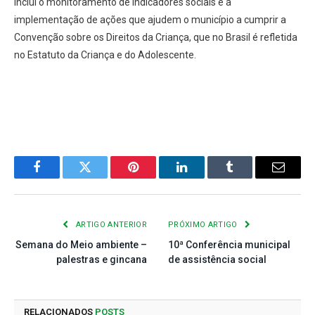
inclui o monitoramento de indicadores sociais e a
implementação de ações que ajudem o município a cumprir a
Convenção sobre os Direitos da Criança, que no Brasil é refletida
no Estatuto da Criança e do Adolescente.
Facebook
Twitter
Pinterest
LinkedIn
Tumblr
E-
mail
ARTIGO ANTERIOR
PRÓXIMO ARTIGO
Semana do Meio ambiente –
10ª Conferência municipal
palestras e gincana
de assistência social
RELACIONADOS
POSTS