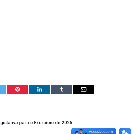
itter
Pinterest
LinkedIn
Tumblr
E-
mail
islativa para o Exercício de 2025