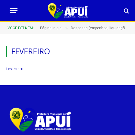
»
VOCÊ ESTÁ EM:
Página Inicial
Despesas (empenhos, liquidações e pagamentos)
FEVEREIRO
fevereiro