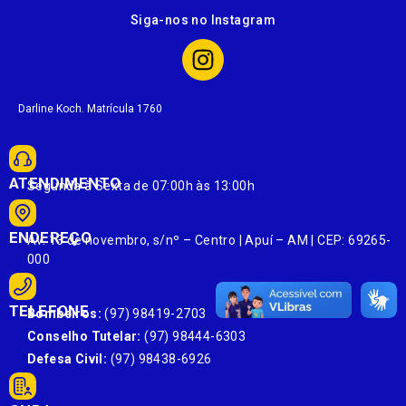
Siga-nos no Instagram
Darline Koch. Matrícula 1760
ATENDIMENTO
Segunda à Sexta de 07:00h às 13:00h
ENDEREÇO
Av. 13 de novembro, s/nº – Centro | Apuí – AM | CEP: 69265-
000
TELEFONE
Bombeiros:
(97) 98419-2703
Conselho Tutelar:
(97) 98444-6303
Defesa Civil:
(97) 98438-6926