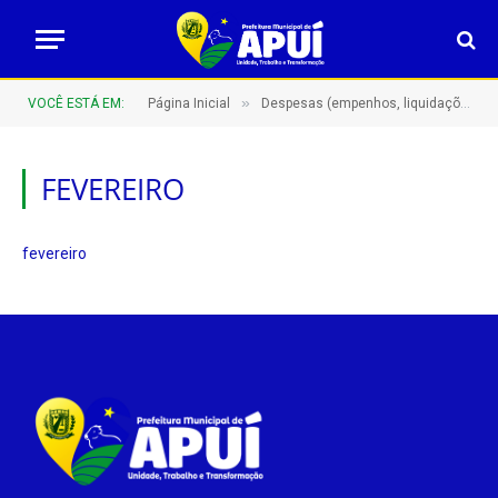
»
VOCÊ ESTÁ EM:
Página Inicial
Despesas (empenhos, liquidações e pagamentos)
FEVEREIRO
fevereiro