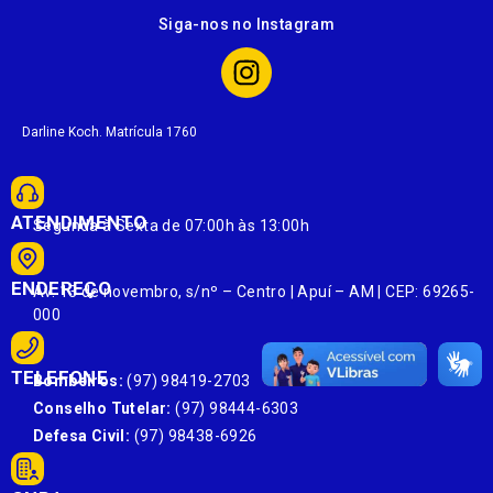
Siga-nos no Instagram
Darline Koch. Matrícula 1760
ATENDIMENTO
Segunda à Sexta de 07:00h às 13:00h
ENDEREÇO
Av. 13 de novembro, s/nº – Centro | Apuí – AM | CEP: 69265-
000
TELEFONE
Bombeiros:
(97) 98419-2703
Conselho Tutelar:
(97) 98444-6303
Defesa Civil:
(97) 98438-6926