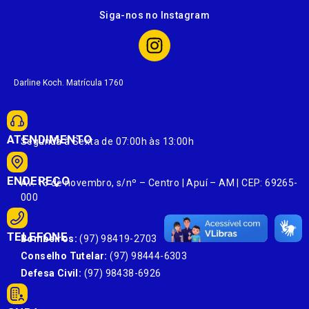
Siga-nos no Instagram
Darline Koch. Matrícula 1760
ATENDIMENTO
Segunda à Sexta de 07:00h às 13:00h
ENDEREÇO
Av. 13 de novembro, s/nº – Centro | Apuí – AM | CEP: 69265-
000
TELEFONE
Bombeiros:
(97) 98419-2703
Conselho Tutelar:
(97) 98444-6303
Defesa Civil:
(97) 98438-6926