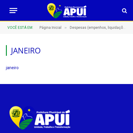
»
VOCÊ ESTÁ EM:
Página Inicial
Despesas (empenhos, liquidações e pagamentos)
JANEIRO
janeiro