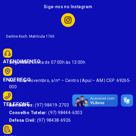
Siga-nos no Instagram
Darline Koch. Matrícula 1760
ATENDIMENTO
Segunda à Sexta de 07:00h às 13:00h
ENDEREÇO
Av. 13 de novembro, s/nº – Centro | Apuí – AM | CEP: 69265-
000
TELEFONE
Bombeiros:
(97) 98419-2703
Conselho Tutelar:
(97) 98444-6303
Defesa Civil:
(97) 98438-6926