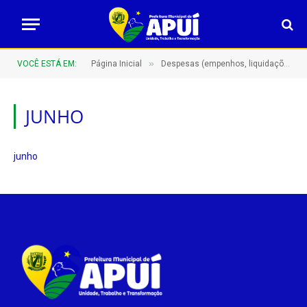
»
VOCÊ ESTÁ EM:
Página Inicial
Despesas (empenhos, liquidações e pagamentos)
JUNHO
junho