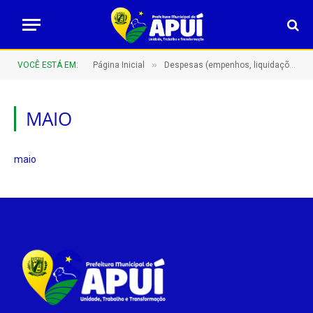
»
VOCÊ ESTÁ EM:
Página Inicial
Despesas (empenhos, liquidações e pagamentos)
MAIO
maio