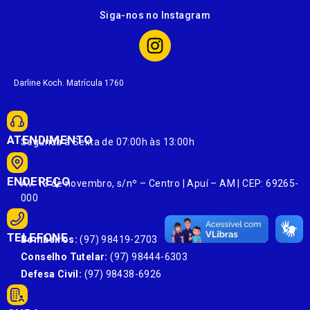
Siga-nos no Instagram
Darline Koch. Matrícula 1760
ATENDIMENTO
Segunda à Sexta de 07:00h às 13:00h
ENDEREÇO
Av. 13 de novembro, s/nº – Centro | Apuí – AM | CEP: 69265-
000
TELEFONE
Bombeiros:
(97) 98419-2703
Conselho Tutelar:
(97) 98444-6303
Defesa Civil:
(97) 98438-6926