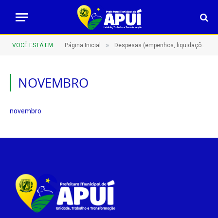
»
VOCÊ ESTÁ EM:
Página Inicial
Despesas (empenhos, liquidações e pagamentos)
NOVEMBRO
novembro