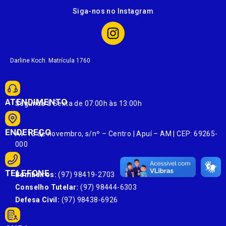
Siga-nos no Instagram
Darline Koch. Matrícula 1760
ATENDIMENTO
Segunda à Sexta de 07:00h às 13:00h
ENDEREÇO
Av. 13 de novembro, s/nº – Centro | Apuí – AM | CEP: 69265-
000
TELEFONE
Bombeiros:
(97) 98419-2703
Conselho Tutelar:
(97) 98444-6303
Defesa Civil:
(97) 98438-6926