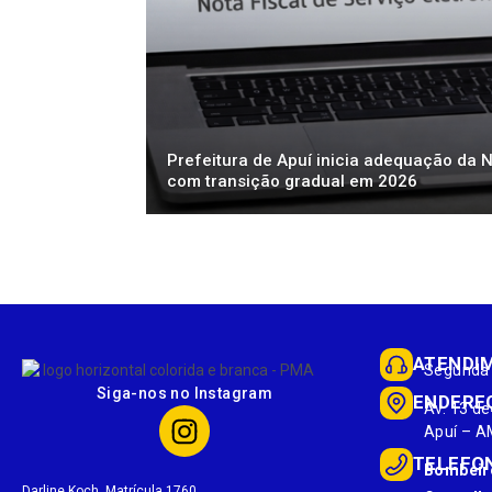
Prefeitura de Apuí inicia adequação da 
com transição gradual em 2026
ATENDI
Segunda 
Siga-nos no Instagram
ENDERE
Av. 13 de
Apuí – A
TELEFO
Bombeir
Darline Koch. Matrícula 1760