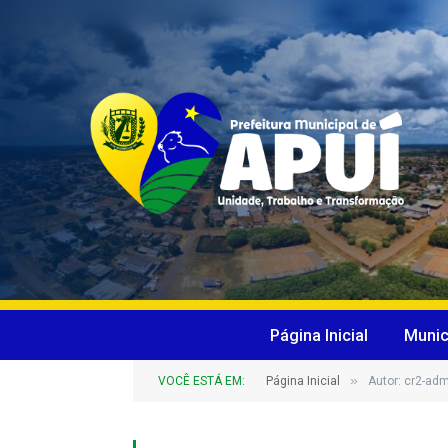
Página Inicial
Munic
»
VOCÊ ESTÁ EM:
Página Inicial
Autor: cr2-ad