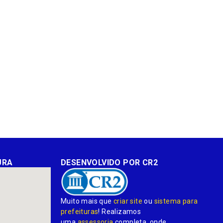
URA
DESENVOLVIDO POR CR2
Muito mais que
criar site
ou
sistema para
prefeituras
! Realizamos
uma
assessoria
completa, onde