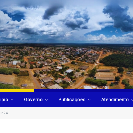
ípio
Governo
Publicações
Atendimento
min24